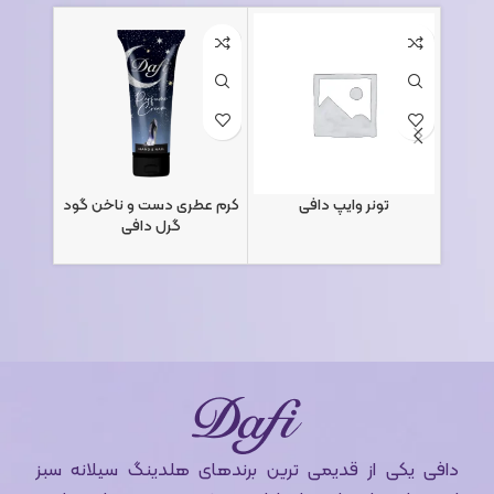
تونر وایپ دافی
کرم عطری دست و ناخن گود
کرم کا
گرل دافی
دافی یکی از قدیمی ترین برندهای هلدینگ سیلانه سبز