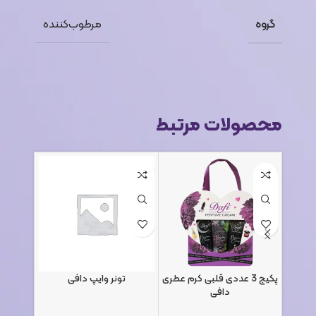
گروه
مرطوب‌کننده
محصولات مرتبط
پکیج 3 عددی قلبی کرم عطری
تونر وایپ دافی
کرم عطر
دافی