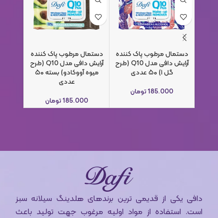
دستمال مرطوب پاک کننده
دستمال مرطوب پاک کننده
دستمال
آرایش دافی مدل Q10 (طرح
آرایش دافی مدل Q10 (طرح
گل ۱) ۵۰ عددی
میوه آووکادو) بسته ۵۰
میوه انجیر
عددی
185.000
تومان
0
185.000
تومان
دافی یکی از قدیمی ترین برندهای هلدینگ سیلانه سبز
است. استفاده از مواد اولیه مرغوب جهت تولید باعث