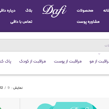
انه
محصولات
بلاگ
درباره داف
مشاوره پوست
تماس با دافی
اقبت از مو
مراقبت از پوست
مراقبت از کودک
پاک کن
نمایش
9
12