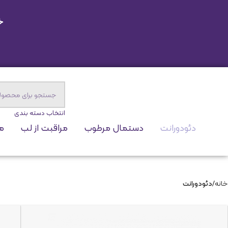
خ
انتخاب دسته بندی
دئودورانت
دستمال مرطوب
مراقبت از لب
مر
خانه
دئودورانت